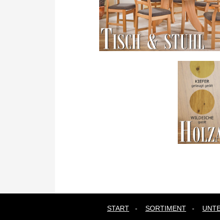
START
-
SORTIMENT
-
UNT