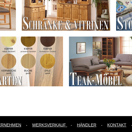
ERNEHMEN
-
WERKSVERKAUF
-
HÄNDLER
-
KONTAKT